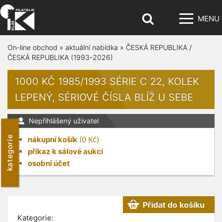
MENU
On-line obchod
»
aktuální nabídka
»
ČESKÁ REPUBLIKA /
ČESKÁ REPUBLIKA (1993-2026)
1000 KČ 1985/1993 SÉRIE C 22, KOLEK
LEPENÝ, SÉRIOVÉ ČÍSLA BLÍŽ U SEBE
Nepřihlášený uživatel
kategorie
nákupní košík
(
0
Kč)
příkaz k sálové aukci
osobní účet
Přidat do košíku
Kategorie: