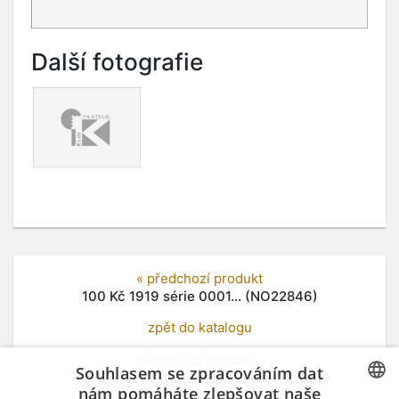
Další fotografie
« předchozí produkt
100 Kč 1919 série 0001... (NO22846)
zpět do katalogu
následující produkt »
Souhlasem se zpracováním dat
1000 Kč 1985/1993 série C... (NO22848)
nám pomáháte zlepšovat naše