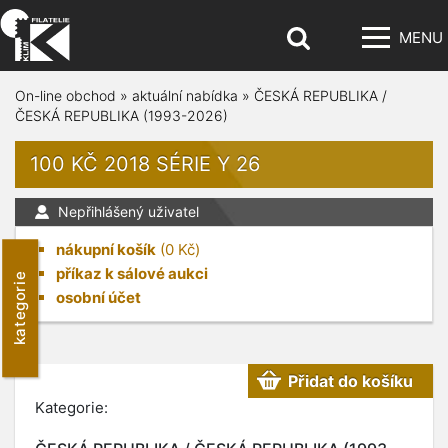
MENU
On-line obchod
»
aktuální nabídka
»
ČESKÁ REPUBLIKA /
ČESKÁ REPUBLIKA (1993-2026)
100 KČ 2018 SÉRIE Y 26
Nepřihlášený uživatel
nákupní košík
(
0
Kč)
příkaz k sálové aukci
kategorie
osobní účet
Přidat do košíku
Kategorie: