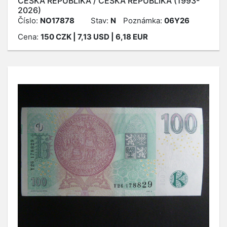
ČESKÁ REPUBLIKA / ČESKÁ REPUBLIKA (1993-
2026)
Číslo:
NO17878
Stav:
N
Poznámka:
06Y26
Cena:
150
CZK
| 7,13 USD | 6,18 EUR