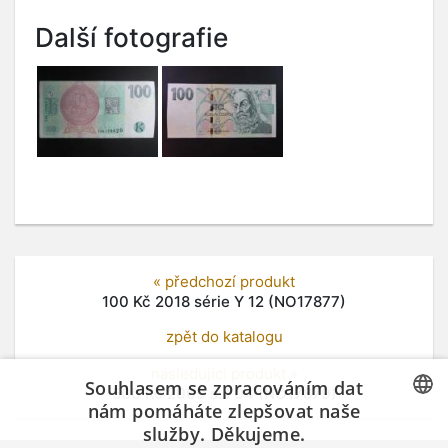
Další fotografie
« předchozí produkt
100 Kč 2018 série Y 12 (NO17877)
zpět do katalogu
následující produkt »
Souhlasem se zpracováním dat
500 Kc 2009 s. I 04 (NO17879)
nám pomáháte zlepšovat naše
služby. Děkujeme.
CZECH