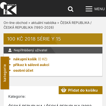
MENU
On-line obchod
»
aktuální nabídka
»
ČESKÁ REPUBLIKA /
ČESKÁ REPUBLIKA (1993-2026)
100 KČ 2018 SÉRIE Y 15
Nepřihlášený uživatel
nákupní košík
(
0
Kč)
příkaz k sálové aukci
kategorie
osobní účet
Přidat do košíku
Kategorie: