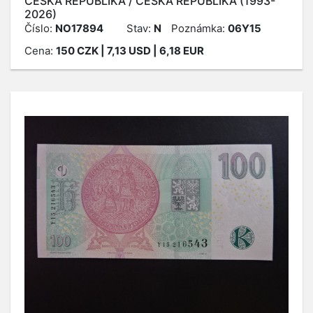
ČESKÁ REPUBLIKA / ČESKÁ REPUBLIKA (1993-
2026)
Číslo:
NO17894
Stav:
N
Poznámka:
06Y15
Cena:
150
CZK
| 7,13 USD | 6,18 EUR