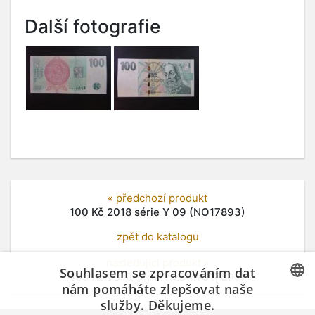
Další fotografie
« předchozí produkt
100 Kč 2018 série Y 09 (NO17893)
zpět do katalogu
následující produkt »
Souhlasem se zpracováním dat
100 Kč 2018 série Y 23 (NO17895)
nám pomáháte zlepšovat naše
služby. Děkujeme.
CZECH