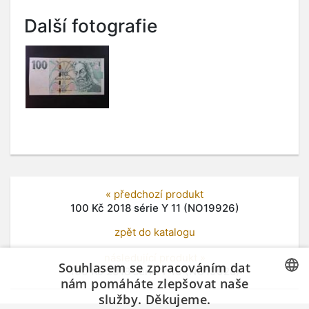
Další fotografie
« předchozí produkt
100 Kč 2018 série Y 11 (NO19926)
zpět do katalogu
následující produkt »
Souhlasem se zpracováním dat
100 Kč 2018 série Y 10 (NO19928)
nám pomáháte zlepšovat naše
služby. Děkujeme.
CZECH