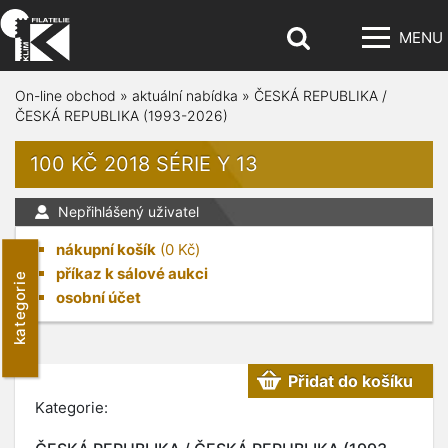
MENU
On-line obchod
»
aktuální nabídka
»
ČESKÁ REPUBLIKA /
ČESKÁ REPUBLIKA (1993-2026)
100 KČ 2018 SÉRIE Y 13
Nepřihlášený uživatel
nákupní košík
(
0
Kč)
příkaz k sálové aukci
kategorie
osobní účet
Přidat do košíku
Kategorie: