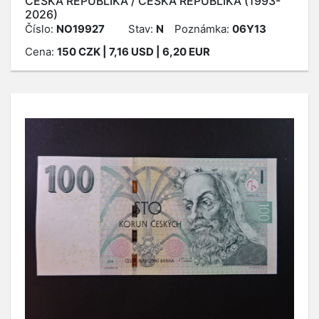
ČESKÁ REPUBLIKA / ČESKÁ REPUBLIKA (1993-
2026)
Číslo:
NO19927
Stav:
N
Poznámka:
06Y13
Cena:
150
CZK
| 7,16 USD | 6,20 EUR