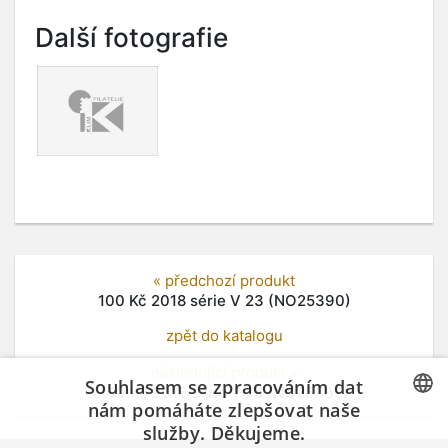
Další fotografie
« předchozí produkt
100 Kč 2018 série V 23 (NO25390)
zpět do katalogu
následující produkt »
Souhlasem se zpracováním dat
100 Kč 2018 série T 75 (NO25392)
nám pomáháte zlepšovat naše
služby. Děkujeme.
CZECH