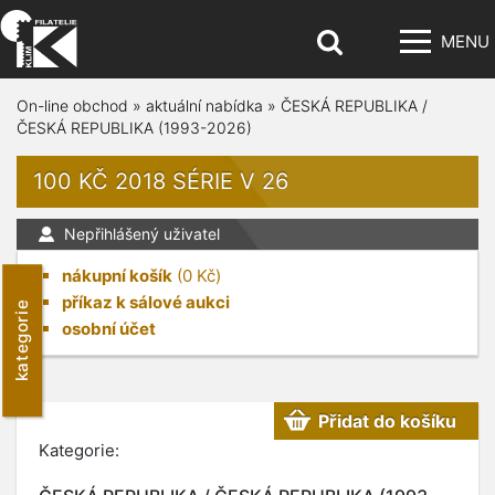
MENU
On-line obchod
»
aktuální nabídka
»
ČESKÁ REPUBLIKA /
ČESKÁ REPUBLIKA (1993-2026)
100 KČ 2018 SÉRIE V 26
Nepřihlášený uživatel
nákupní košík
(
0
Kč)
příkaz k sálové aukci
kategorie
osobní účet
Přidat do košíku
Kategorie: