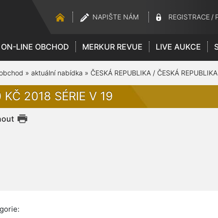
NAPIŠTE NÁM
REGISTRACE
/
ON-LINE OBCHOD
MERKUR REVUE
LIVE AUKCE
 obchod
»
aktuální nabídka
»
ČESKÁ REPUBLIKA / ČESKÁ REPUBLIKA
 KČ 2018 SÉRIE V 19
nout
gorie: