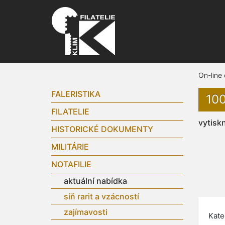
On-line
FALERISTIKA
100
FILATELIE
vytisk
HISTORICKÉ DOKUMENTY
MILITÁRIE
NOTAFILIE
aktuální nabídka
síň rarit a vzácností
zajímavosti
Kate