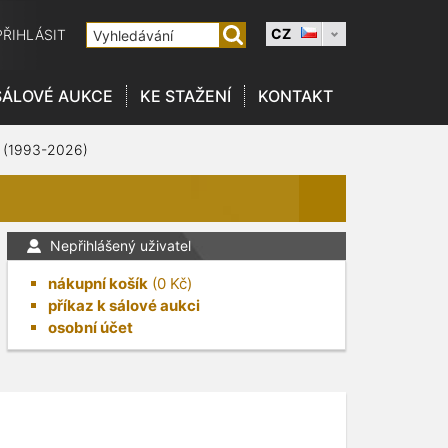
CZ
PŘIHLÁSIT
SÁLOVÉ AUKCE
KE STAŽENÍ
KONTAKT
 (1993-2026)
Nepřihlášený uživatel
nákupní košík
(
0
Kč)
příkaz k sálové aukci
osobní účet