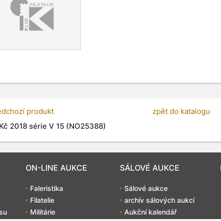
edchozí produkt
zpět do katalogu
Kč 2018 série V 15 (NO25388)
ON-LINE AUKCE
SÁLOVÉ AUKCE
Faleristika
Sálové aukce
Filatelie
archív sálových aukcí
su
Militárie
Aukční kalendář