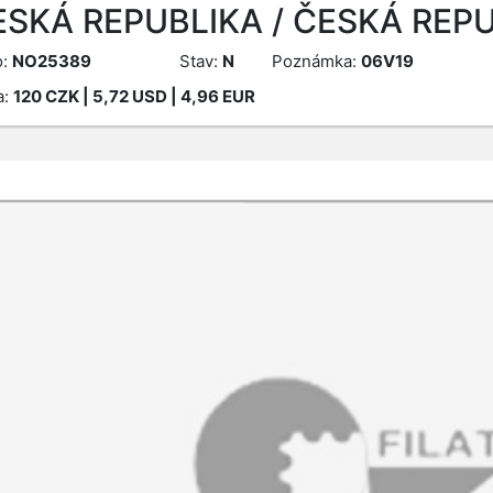
ESKÁ REPUBLIKA / ČESKÁ REPU
o:
NO25389
Stav:
N
Poznámka:
06V19
a:
120
CZK
| 5,72 USD | 4,96 EUR