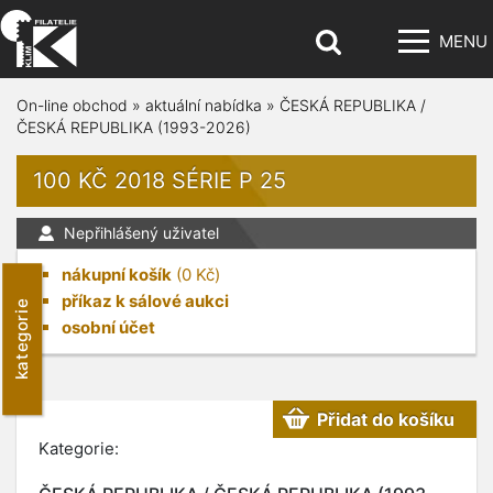
MENU
On-line obchod
»
aktuální nabídka
»
ČESKÁ REPUBLIKA /
ČESKÁ REPUBLIKA (1993-2026)
100 KČ 2018 SÉRIE P 25
Nepřihlášený uživatel
nákupní košík
(
0
Kč)
příkaz k sálové aukci
kategorie
osobní účet
Přidat do košíku
Kategorie: