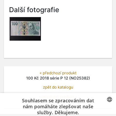
Další fotografie
« předchozí produkt
100 Kč 2018 série P 12 (NO25382)
zpět do katalogu
následující produkt »
Souhlasem se zpracováním dat
100 Kč 2018 série T 69 (NO25384)
nám pomáháte zlepšovat naše
služby. Děkujeme.
CZECH