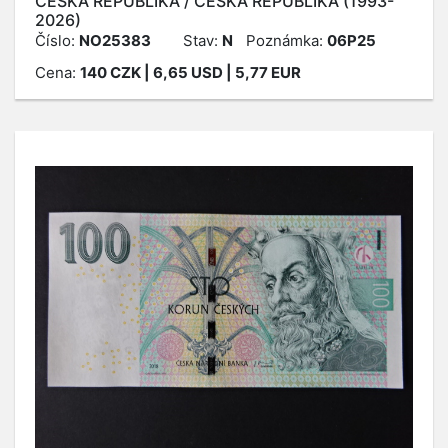
ČESKÁ REPUBLIKA / ČESKÁ REPUBLIKA (1993-
2026)
Číslo:
NO25383
Stav:
N
Poznámka:
06P25
Cena:
140
CZK
| 6,65 USD | 5,77 EUR