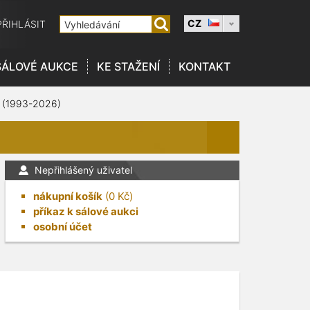
CZ
PŘIHLÁSIT
SÁLOVÉ AUKCE
KE STAŽENÍ
KONTAKT
 (1993-2026)
Nepřihlášený uživatel
nákupní košík
(
0
Kč)
příkaz k sálové aukci
osobní účet