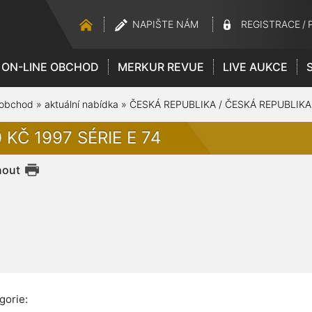
NAPIŠTE NÁM
REGISTRACE
/
ON-LINE OBCHOD
MERKUR REVUE
LIVE AUKCE
 obchod
»
aktuální nabídka
»
ČESKÁ REPUBLIKA / ČESKÁ REPUBLIKA
 KČ 1997 SÉRIE E 74
nout
gorie: