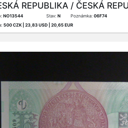
ESKÁ REPUBLIKA / ČESKÁ REPU
o:
NO13544
Stav:
N
Poznámka:
06F74
a:
500
CZK
| 23,83 USD | 20,65 EUR