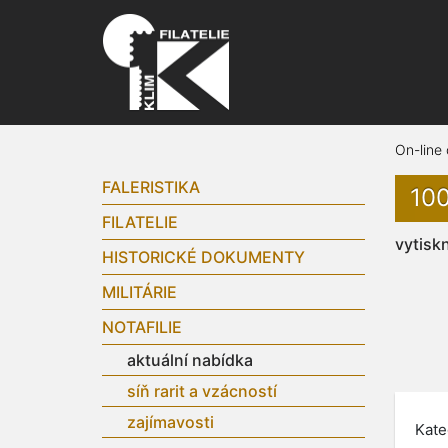
On-line
FALERISTIKA
100
FILATELIE
vytisk
HISTORICKÉ DOKUMENTY
MILITÁRIE
NOTAFILIE
aktuální nabídka
síň rarit a vzácností
zajímavosti
Kate