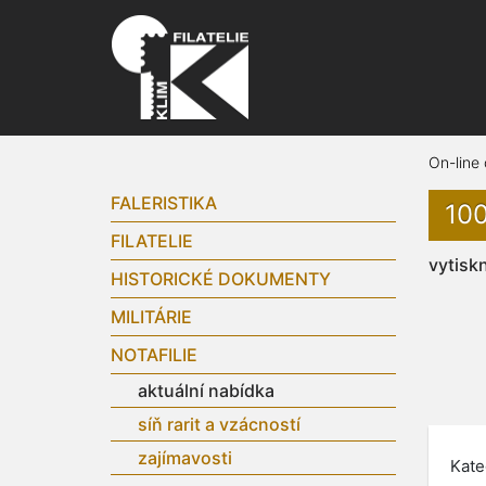
On-line
FALERISTIKA
100
FILATELIE
vytisk
HISTORICKÉ DOKUMENTY
MILITÁRIE
NOTAFILIE
aktuální nabídka
síň rarit a vzácností
zajímavosti
Kate