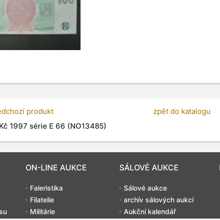
edchozí produkt
zpět do katalogu
Kč 1997 série E 66 (NO13485)
ON-LINE AUKCE
SÁLOVÉ AUKCE
Faleristika
Sálové aukce
Filatelie
archív sálových aukcí
su
Militárie
Aukční kalendář