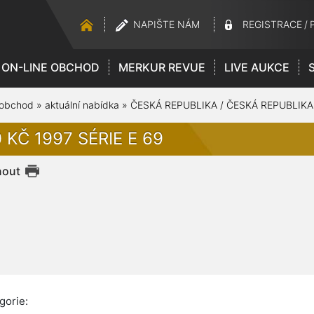
NAPIŠTE NÁM
REGISTRACE
/
ON-LINE OBCHOD
MERKUR REVUE
LIVE AUKCE
 obchod
»
aktuální nabídka
»
ČESKÁ REPUBLIKA / ČESKÁ REPUBLIKA
 KČ 1997 SÉRIE E 69
nout
gorie: