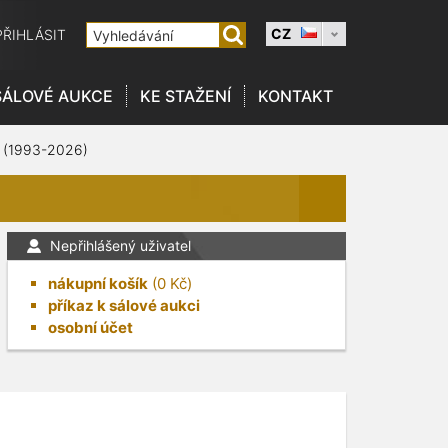
CZ
PŘIHLÁSIT
SÁLOVÉ AUKCE
KE STAŽENÍ
KONTAKT
 (1993-2026)
Nepřihlášený uživatel
nákupní košík
(
0
Kč)
příkaz k sálové aukci
osobní účet