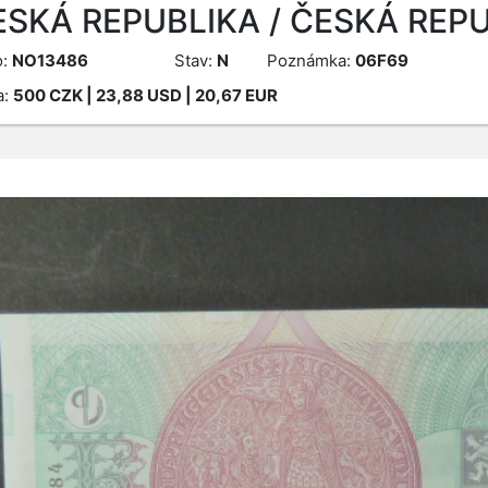
ESKÁ REPUBLIKA / ČESKÁ REPU
o:
NO13486
Stav:
N
Poznámka:
06F69
a:
500
CZK
| 23,88 USD | 20,67 EUR