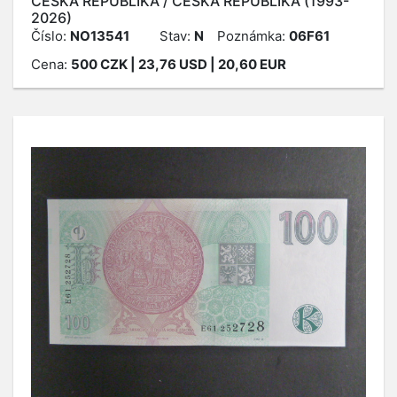
ČESKÁ REPUBLIKA / ČESKÁ REPUBLIKA (1993-
2026)
Číslo:
NO13541
Stav:
N
Poznámka:
06F61
Cena:
500
CZK
| 23,76 USD | 20,60 EUR