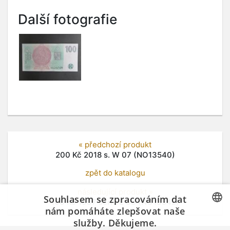
Další fotografie
« předchozí produkt
200 Kč 2018 s. W 07 (NO13540)
zpět do katalogu
následující produkt »
Souhlasem se zpracováním dat
100 Kč 1997 série E 63 (NO13542)
nám pomáháte zlepšovat naše
služby. Děkujeme.
CZECH