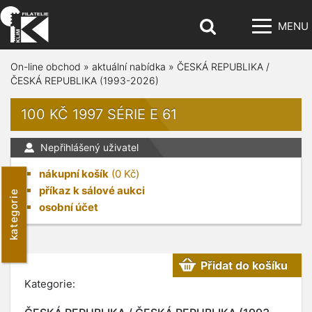
MENU
On-line obchod
»
aktuální nabídka
»
ČESKÁ REPUBLIKA /
ČESKÁ REPUBLIKA (1993-2026)
100 KČ 1997 SÉRIE E 61
Nepřihlášený uživatel
nákupní košík
(
0
Kč)
příkaz k sálové aukci
kategorie
osobní účet
Přidat do košíku
Kategorie: