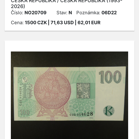
ČESKÁ REPUBLIKA / ČESKÁ REPUBLIKA (1993-
2026)
Číslo:
NO20709
Stav:
N
Poznámka:
06D22
Cena:
1500
CZK
| 71,63 USD | 62,01 EUR