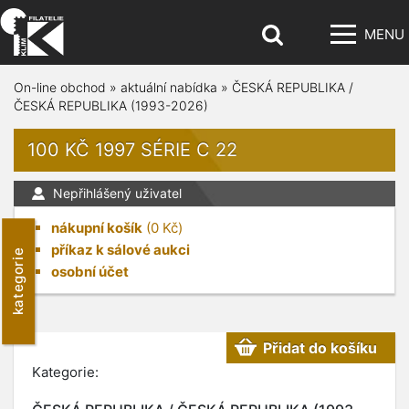
MENU
On-line obchod
»
aktuální nabídka
»
ČESKÁ REPUBLIKA /
ČESKÁ REPUBLIKA (1993-2026)
100 KČ 1997 SÉRIE C 22
Nepřihlášený uživatel
nákupní košík
(
0
Kč)
příkaz k sálové aukci
kategorie
osobní účet
Přidat do košíku
Kategorie: