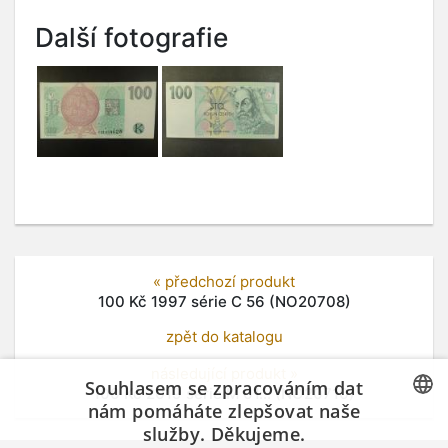
Další fotografie
« předchozí produkt
100 Kč 1997 série C 56 (NO20708)
zpět do katalogu
následující produkt »
Souhlasem se zpracováním dat
100 Kč 2019 série M 01... (NO20710)
nám pomáháte zlepšovat naše
služby. Děkujeme.
CZECH