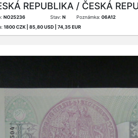
ESKÁ REPUBLIKA / ČESKÁ REPU
o:
NO25236
Stav:
N
Poznámka:
06A12
a:
1800
CZK
| 85,80 USD | 74,35 EUR