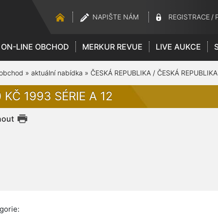
NAPIŠTE NÁM
REGISTRACE
/
ON-LINE OBCHOD
MERKUR REVUE
LIVE AUKCE
 obchod
»
aktuální nabídka
»
ČESKÁ REPUBLIKA / ČESKÁ REPUBLIKA
 KČ 1993 SÉRIE A 12
nout
gorie: