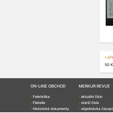
« př
50 K
ON-LINE OBCHOD
MERKUR REVUE
Faleristika
aktuální číslo
Filatelie
starší čísla
Historické dokumenty
objednávka časopi