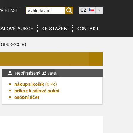
CZ
PŘIHLÁSIT
SÁLOVÉ AUKCE
KE STAŽENÍ
KONTAKT
 (1993-2026)
Nepřihlášený uživatel
nákupní košík
(
0
Kč)
příkaz k sálové aukci
osobní účet