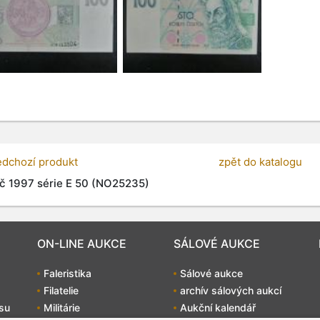
edchozí produkt
zpět do katalogu
č 1997 série E 50 (NO25235)
ON-LINE AUKCE
SÁLOVÉ AUKCE
Faleristika
Sálové aukce
Filatelie
archív sálových aukcí
su
Militárie
Aukční kalendář