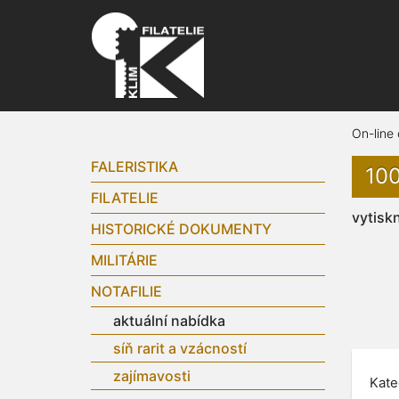
On-line
FALERISTIKA
100
FILATELIE
vytisk
HISTORICKÉ DOKUMENTY
MILITÁRIE
NOTAFILIE
aktuální nabídka
síň rarit a vzácností
zajímavosti
Kate