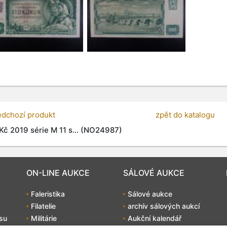
edchozí produkt
zpět do katalogu
Kč 2019 série M 11 s... (NO24987)
ON-LINE AUKCE
SÁLOVÉ AUKCE
Faleristika
Sálové aukce
Filatelie
archív sálových aukcí
su
Militárie
Aukční kalendář