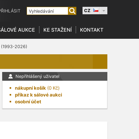
CZ
PŘIHLÁSIT
SÁLOVÉ AUKCE
KE STAŽENÍ
KONTAKT
 (1993-2026)
Nepřihlášený uživatel
nákupní košík
(
0
Kč)
příkaz k sálové aukci
osobní účet