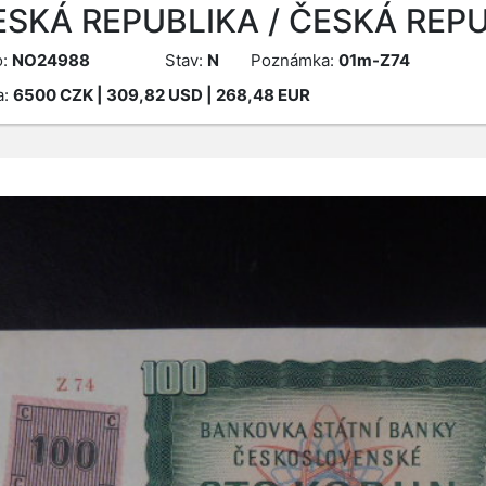
ESKÁ REPUBLIKA / ČESKÁ REPU
o:
NO24988
Stav:
N
Poznámka:
01m-Z74
a:
6500
CZK
| 309,82 USD | 268,48 EUR