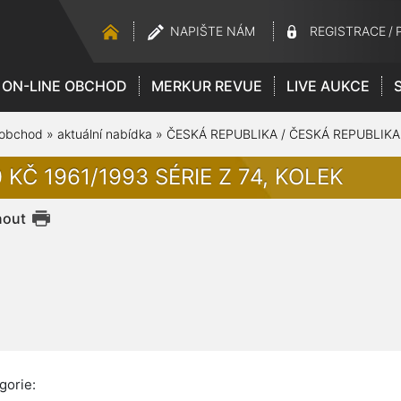
NAPIŠTE NÁM
REGISTRACE
/
ON-LINE OBCHOD
MERKUR REVUE
LIVE AUKCE
 obchod
»
aktuální nabídka
»
ČESKÁ REPUBLIKA / ČESKÁ REPUBLIKA
 KČ 1961/1993 SÉRIE Z 74, KOLEK
nout
gorie: