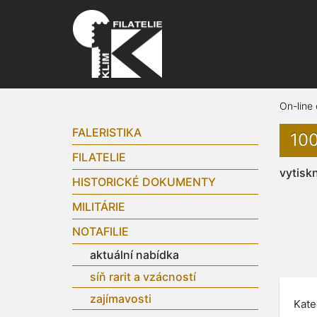
On-line
FALERISTIKA
100
FILATELIE
vytisk
HISTORICKÉ DOKUMENTY
MILITÁRIE
NOTAFILIE
aktuální nabídka
síň rarit a vzácností
zajímavosti
Kate