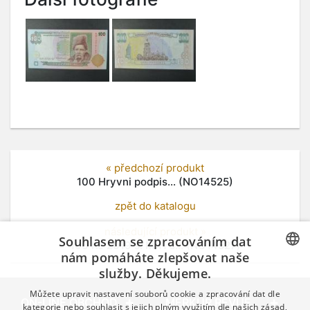
« předchozí produkt
100 Hryvni podpis... (NO14525)
zpět do katalogu
následující produkt »
Souhlasem se zpracováním dat
100 Kč 2019 s. M 11 s... (NO14527)
nám pomáháte zlepšovat naše
služby. Děkujeme.
CZECH
Můžete upravit nastavení souborů cookie a zpracování dat dle
GERMAN
ON-LINE OBCHOD
MERKUR REVUE
kategorie nebo souhlasit s jejich plným využitím dle našich zásad,