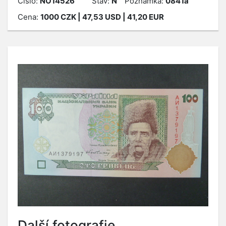
Číslo:
NO14526
Stav:
N
Poznámka:
0841a
Cena:
1000
CZK
| 47,53 USD | 41,20 EUR
Další fotografie