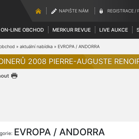
NAPIŠTE NÁM
REGISTRACE
/
ON-LINE OBCHOD
MERKUR REVUE
LIVE AUKCE
 obchod
»
aktuální nabídka
»
EVROPA / ANDORRA
 DINERŮ 2008 PIERRE-AUGUSTE RENOIR,
nout
EVROPA / ANDORRA
gorie: