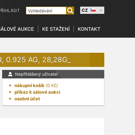
CZ
PŘIHLÁSIT
SÁLOVÉ AUKCE
KE STAŽENÍ
KONTAKT
 0.925 AG, 28,28G_
Nepřihlášený uživatel
nákupní košík
(
0
Kč)
příkaz k sálové aukci
osobní účet