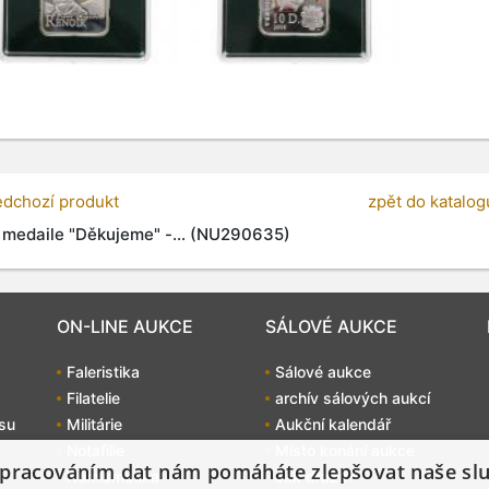
edchozí produkt
zpět do katalog
 medaile "Děkujeme" -... (NU290635)
ON-LINE AUKCE
SÁLOVÉ AUKCE
Faleristika
Sálové aukce
Filatelie
archív sálových aukcí
su
Militárie
Aukční kalendář
Notafilie
Místo konání aukce
pracováním dat nám pomáháte zlepšovat naše sl
Numismatika
Jak dražit?