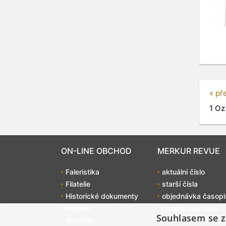
« př
1 Oz
ON-LINE OBCHOD
MERKUR REVUE
Faleristika
aktuální číslo
Filatelie
starší čísla
Historické dokumenty
objednávka časopi
Militárie
historie časopisu
Souhlasem se z
Notafilie