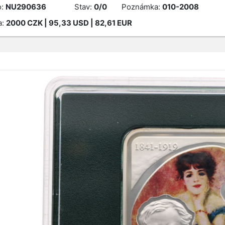
o:
NU290636
Stav:
0/0
Poznámka:
010-2008
a:
2000
CZK
| 95,33 USD | 82,61 EUR