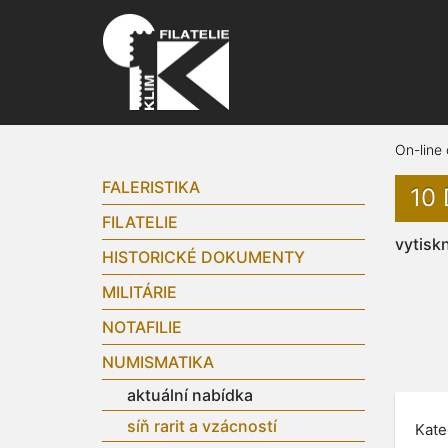
On-line
FALERISTIKA
10
FILATELIE
vytisk
HISTORICKÉ DOKUMENTY
MILITÁRIE
NOTAFILIE
NUMISMATIKA
aktuální nabídka
síň rarit a vzácností
Kate