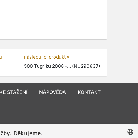
u
následující produkt »
500 Tugriků 2008 -... (NU290637)
KE STAŽENÍ
NÁPOVĚDA
KONTAKT
užby. Děkujeme.