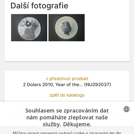
Další fotografie
« předchozí produkt
2 Dolars 2010, Year of the... (NU292037)
zpět do katalogu
následující produkt »
Souhlasem se zpracováním dat
500 Dram 2014 - Noemova... (NU292039)
nám pomáháte zlepšovat naše
služby. Děkujeme.
CZECH
Můžete upravit nastavení souborů cookie a zpracování dat dle