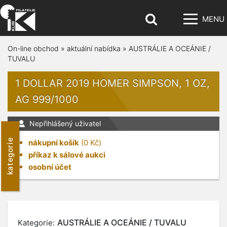
MENU
On-line obchod
»
aktuální nabídka
»
AUSTRÁLIE A OCEÁNIE /
TUVALU
1 DOLLAR 2019 HOMER SIMPSON, 1 OZ,
AG 999/1000
Nepřihlášený uživatel
kategorie
nákupní košík
(
0
Kč)
příkaz k sálové aukci
osobní účet
AUSTRÁLIE A OCEÁNIE / TUVALU
Kategorie: