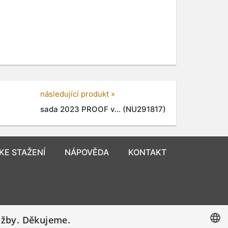
u
následující produkt »
sada 2023 PROOF v... (NU291817)
KE STAŽENÍ
NÁPOVĚDA
KONTAKT
užby. Děkujeme.