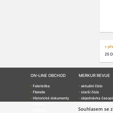
« př
25 D
ON-LINE OBCHOD
MERKUR REVUE
Faleristika
aktuální číslo
Filatelie
starší čísla
Historické dokumenty
objednávka časopi
Militárie
historie časopisu
Souhlasem se z
Notafilie