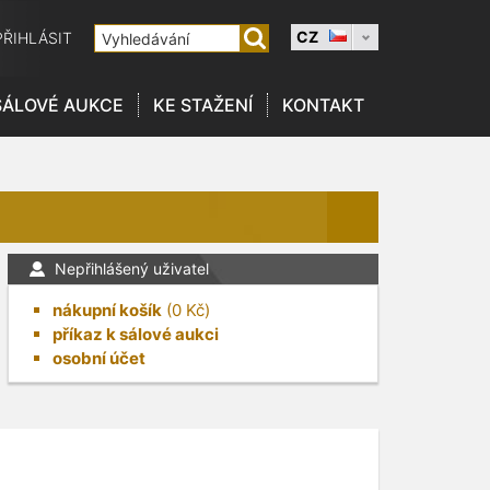
CZ
PŘIHLÁSIT
SÁLOVÉ AUKCE
KE STAŽENÍ
KONTAKT
Nepřihlášený uživatel
nákupní košík
(
0
Kč)
příkaz k sálové aukci
osobní účet