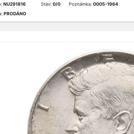
o:
NU291816
Stav:
0/0
Poznámka:
0005-1964
a:
PRODÁNO