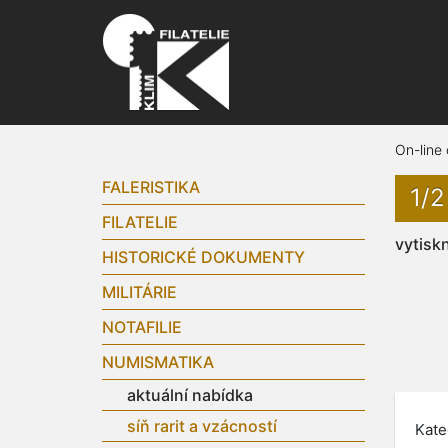
On-line
FALERISTIKA
1/
FILATELIE
vytisk
HISTORICKÉ DOKUMENTY
MILITÁRIE
NOTAFILIE
NUMISMATIKA
aktuální nabídka
síň rarit a vzácností
Kate