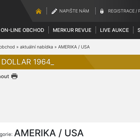
NAPIŠTE NÁM
REGISTRACE
/
ON-LINE OBCHOD
MERKUR REVUE
LIVE AUKCE
 obchod
»
aktuální nabídka
»
AMERIKA / USA
2 DOLLAR 1964_
nout
AMERIKA / USA
gorie: