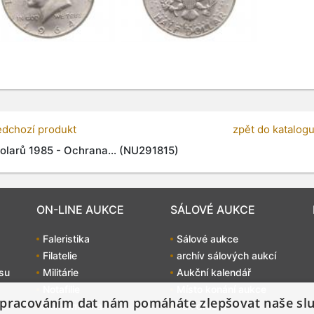
edchozí produkt
zpět do katalog
olarů 1985 - Ochrana... (NU291815)
ON-LINE AUKCE
SÁLOVÉ AUKCE
Faleristika
Sálové aukce
Filatelie
archív sálových aukcí
su
Militárie
Aukční kalendář
Notafilie
Místo konání aukce
pracováním dat nám pomáháte zlepšovat naše sl
Numismatika
Jak dražit?