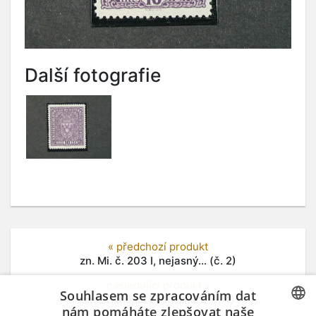
Další fotografie
« předchozí produkt
zn. Mi. č. 203 I, nejasný... (č. 2)
následující produkt »
Souhlasem se zpracováním dat
sestava 6 ks výstřižků... (č. 4)
nám pomáháte zlepšovat naše