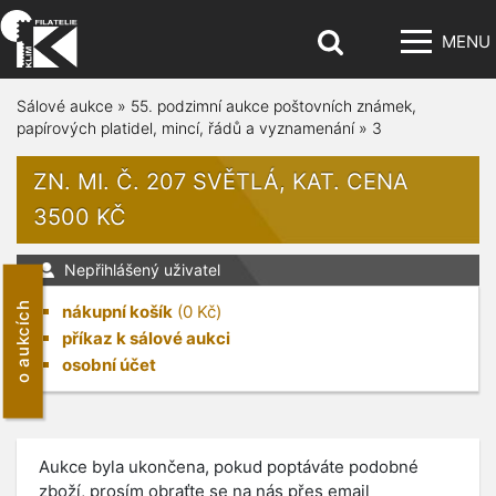
MENU
Sálové aukce
»
55. podzimní aukce poštovních známek,
papírových platidel, mincí, řádů a vyznamenání
»
3
ZN. MI. Č. 207 SVĚTLÁ, KAT. CENA
3500 KČ
Nepřihlášený uživatel
o aukcích
nákupní košík
(
0
Kč)
příkaz k sálové aukci
osobní účet
Aukce byla ukončena, pokud poptáváte podobné
zboží, prosím obraťte se na nás přes email