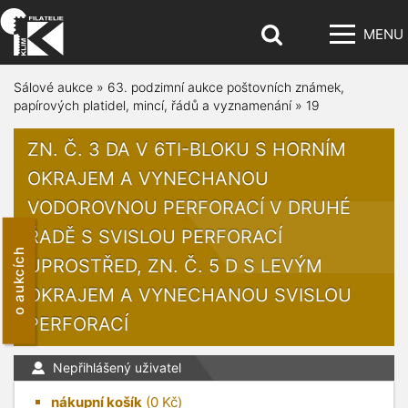
MENU
Sálové aukce
»
63. podzimní aukce poštovních známek,
papírových platidel, mincí, řádů a vyznamenání
»
19
ZN. Č. 3 DA V 6TI-BLOKU S HORNÍM
OKRAJEM A VYNECHANOU
VODOROVNOU PERFORACÍ V DRUHÉ
ŘADĚ S SVISLOU PERFORACÍ
o aukcích
UPROSTŘED, ZN. Č. 5 D S LEVÝM
OKRAJEM A VYNECHANOU SVISLOU
PERFORACÍ
Nepřihlášený uživatel
nákupní košík
(
0
Kč)