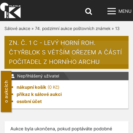
MENU
Sálové aukce
»
74. podzimní aukce poštovních známek
»
13
ZN. Č. 1 C - LEVÝ HORNÍ ROH.
ČTYŘBLOK S VĚTŠÍM OŘEZEM A ČÁSTÍ
POČITADEL Z HORNÍHO ARCHU
Nepřihlášený uživatel
o aukcích
nákupní košík
(
0
Kč)
příkaz k sálové aukci
osobní účet
Aukce byla ukončena, pokud poptáváte podobné