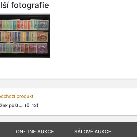
lší fotografie
edchozí produkt
žek pošt.... (č. 12)
ON-LINE AUKCE
SÁLOVÉ AUKCE