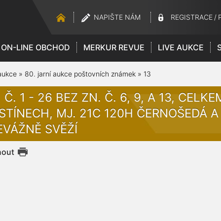
NAPIŠTE NÁM
REGISTRACE
/
ON-LINE OBCHOD
MERKUR REVUE
LIVE AUKCE
aukce
»
80. jarní aukce poštovních známek
»
13
 Č. 1 - 26 BEZ ZN. Č. 6, 9, A 13, CEL
STÍNECH, MJ. 21C 120H ČERNOŠEDÁ A
EVÁŽNĚ SVĚŽÍ
nout