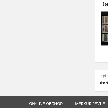
Da
« př
ústři
ON-LINE OBCHOD
MERKUR REVUE