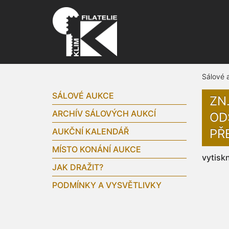
Sálové 
SÁLOVÉ AUKCE
ZN.
ARCHÍV SÁLOVÝCH AUKCÍ
OD
AUKČNÍ KALENDÁŘ
PŘ
MÍSTO KONÁNÍ AUKCE
vytisk
JAK DRAŽIT?
PODMÍNKY A VYSVĚTLIVKY