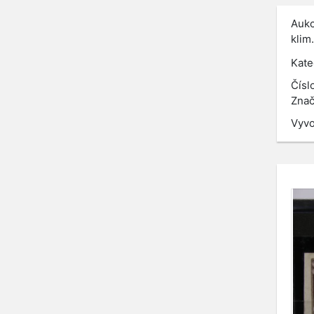
Aukc
klim
Kate
Čísl
Znač
Vyvo