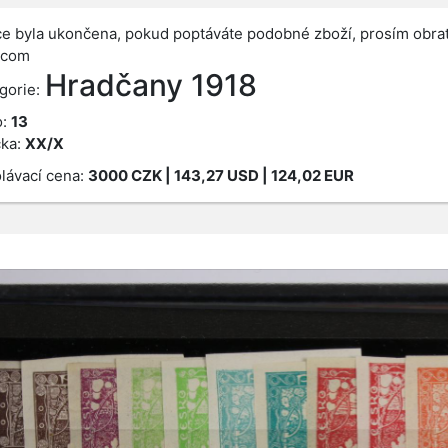
e byla ukončena, pokud poptáváte podobné zboží, prosím obrať
.com
Hradčany 1918
gorie:
o:
13
ka:
XX/X
lávací cena:
3000
CZK
| 143,27 USD | 124,02 EUR