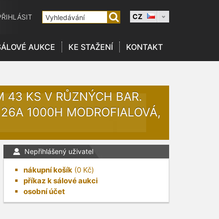
CZ
PŘIHLÁSIT
SÁLOVÉ AUKCE
KE STAŽENÍ
KONTAKT
KEM 43 KS V RŮZNÝCH BAR.
 26A 1000H MODROFIALOVÁ,
Nepřihlášený uživatel
nákupní košík
(
0
Kč)
příkaz k sálové aukci
osobní účet