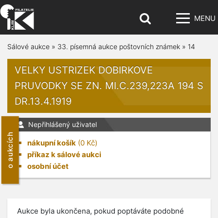
MENU
Sálové aukce
»
33. písemná aukce poštovních známek
»
14
VELKY USTRIZEK DOBIRKOVE
PRUVODKY SE ZN. MI.C.239,223A 194 S
DR.13.4.1919
Nepřihlášený uživatel
o aukcích
nákupní košík
(
0
Kč)
příkaz k sálové aukci
osobní účet
Aukce byla ukončena, pokud poptáváte podobné