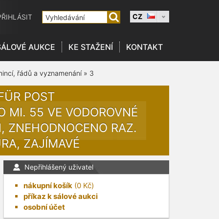
CZ
PŘIHLÁSIT
SÁLOVÉ AUKCE
KE STAŽENÍ
KONTAKT
 mincí, řádů a vyznamenání
»
3
FÜR POST
 MI. 55 VE VODOROVNÉ
61, ZNEHODNOCENO RAZ.
RA, ZAJÍMAVÉ
Nepřihlášený uživatel
nákupní košík
(
0
Kč)
příkaz k sálové aukci
osobní účet