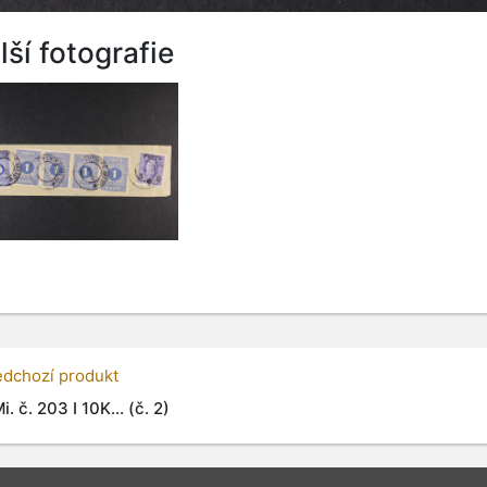
lší fotografie
edchozí produkt
i. č. 203 I 10K... (č. 2)