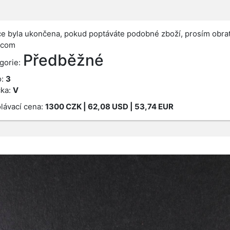
e byla ukončena, pokud poptáváte podobné zboží, prosím obrať
.com
Předběžné
gorie:
o:
3
ka:
V
lávací cena:
1300
CZK
| 62,08 USD | 53,74 EUR