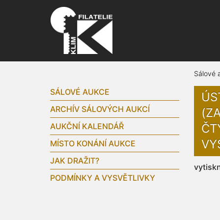
Sálové 
SÁLOVÉ AUKCE
ÚS
ARCHÍV SÁLOVÝCH AUKCÍ
(Z
AUKČNÍ KALENDÁŘ
ČT
VY
MÍSTO KONÁNÍ AUKCE
JAK DRAŽIT?
vytisk
PODMÍNKY A VYSVĚTLIVKY