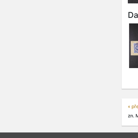
Da
« př
zn. M