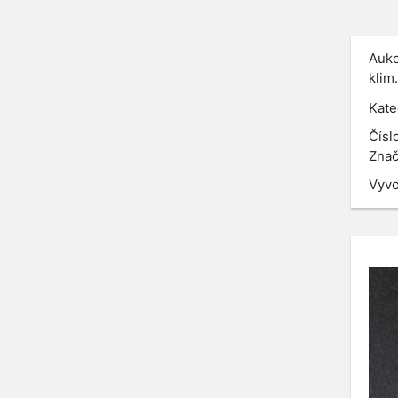
Aukc
klim
Kate
Čísl
Znač
Vyvo