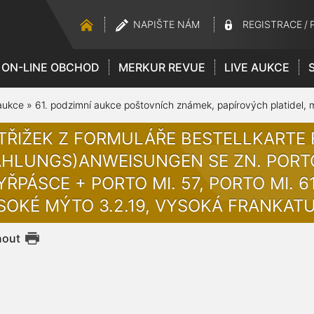
NAPIŠTE NÁM
REGISTRACE
/
ON-LINE OBCHOD
MERKUR REVUE
LIVE AUKCE
aukce
»
61. podzimní aukce poštovních známek, papírových platidel,
TŘIŽEK Z FORMULÁŘE BESTELLKARTE 
AHLUNGS)ANWEISUNGEN SE ZN. PORTO
YŘPÁSCE + PORTO MI. 57, PORTO MI. 
SOKÉ MÝTO 3.2.19, VYSOKÁ FRANKATU
nout