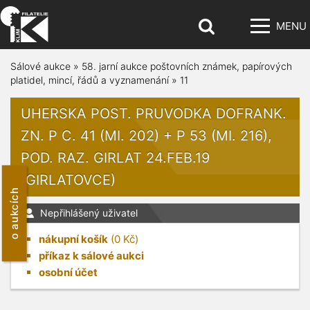
MENU
Sálové aukce
»
58. jarní aukce poštovních známek, papírových
platidel, mincí, řádů a vyznamenání
»
11
UHERSKA POST. PRUVODKA DOFRANK.
ZN. P C. 41 (MI. 202) + P 53 (MI. 216),
POD. RAZ. GIRLAT 24.FEB.19
(GIRLATOVCE)
o aukcích
Nepřihlášený uživatel
nákupní košík
(
0
Kč)
příkaz k sálové aukci
osobní účet