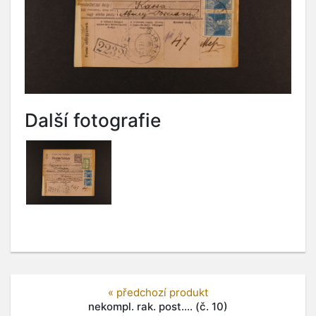
Další fotografie
« předchozí produkt
nekompl. rak. post.... (č. 10)