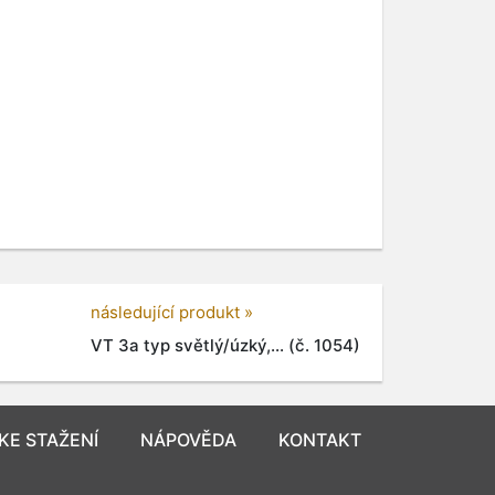
následující produkt »
VT 3a typ světlý/úzký,... (č. 1054)
KE STAŽENÍ
NÁPOVĚDA
KONTAKT