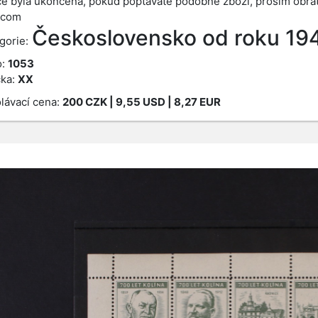
e byla ukončena, pokud poptáváte podobné zboží, prosím obrať
.com
Československo od roku 19
gorie:
o:
1053
ka:
XX
lávací cena:
200
CZK
| 9,55 USD | 8,27 EUR