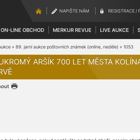
NAPIŠTE NÁM
REGISTRACE
/
ON-LINE OBCHOD
MERKUR REVUE
LIVE AUKCE
aukce
»
89. jarní aukce poštovních známek (online, neděle)
»
1053
UKROMÝ ARŠÍK 700 LET MĚSTA KOLÍNA
RVĚ
nout