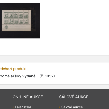
edchozí produkt
romé aršíky vydané... (č. 1052)
ON-LINE AUKCE
SÁLOVÉ AUKCE
Faleristika
Sálové aukce