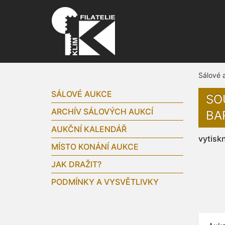
Sálové 
SÁLOVÉ AUKCE
SO
ARCHÍV SÁLOVÝCH AUKCÍ
BA
AUKČNÍ KALENDÁŘ
vytisk
MÍSTO KONÁNÍ AUKCE
JAK DRAŽIT?
PODMÍNKY A VYSVĚTLIVKY