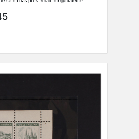
te se na nás přes email
info@filatelie-
45