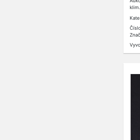
Aukc
klim
Kate
Čísl
Znač
Vyvo