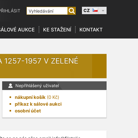
CZ
PŘIHLÁSIT
SÁLOVÉ AUKCE
KE STAŽENÍ
KONTAKT
 1257-1957 V ZELENÉ
Nepřihlášený uživatel
nákupní košík
(
0
Kč)
příkaz k sálové aukci
osobní účet