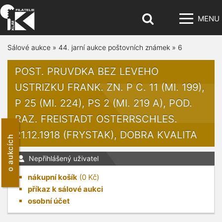
MENU
Sálové aukce
»
44. jarní aukce poštovních známek
»
6
POST. PRUVDKA BEZ LEVEHO
USTRIZKU FRANK. ZN. P C. 11 (MI. 199),
P 25 (MI. 224), PS 2 (MI. 219 A), POD.
RAZ. FREISTADT OSTERRSCHLES.
21.12.1918 (FRYSTAK), DOBRA KVALITA
o aukcích
Nepřihlášený uživatel
nákupní košík
(
0
Kč)
příkaz k sálové aukci
osobní účet