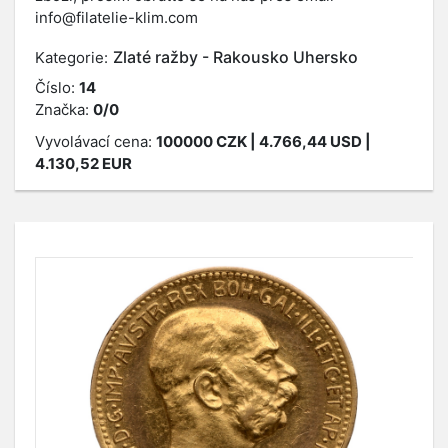
info@filatelie-klim.com
Zlaté ražby - Rakousko Uhersko
Kategorie:
Číslo:
14
Značka:
0/0
Vyvolávací cena:
100000
CZK
| 4.766,44 USD |
4.130,52 EUR