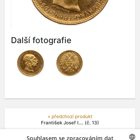
Další fotografie
« předchozí produkt
František Josef I.... (č. 13)
následující produkt »
Souhlasem se zpracováním dat
František Josef I.... (č. 15)