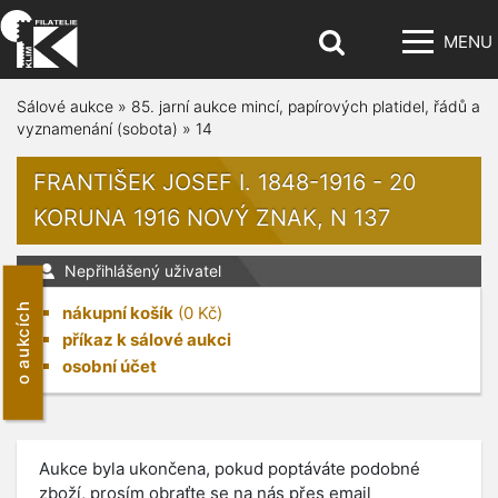
MENU
Sálové aukce
»
85. jarní aukce mincí, papírových platidel, řádů a
vyznamenání (sobota)
»
14
FRANTIŠEK JOSEF I. 1848-1916 - 20
KORUNA 1916 NOVÝ ZNAK, N 137
Nepřihlášený uživatel
o aukcích
nákupní košík
(
0
Kč)
příkaz k sálové aukci
osobní účet
Aukce byla ukončena, pokud poptáváte podobné
zboží, prosím obraťte se na nás přes email