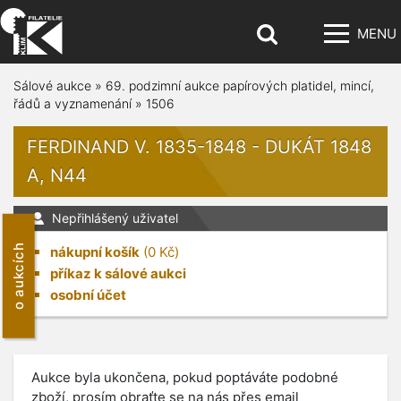
MENU
Sálové aukce
»
69. podzimní aukce papírových platidel, mincí,
řádů a vyznamenání
»
1506
FERDINAND V. 1835-1848 - DUKÁT 1848
A, N44
Nepřihlášený uživatel
o aukcích
nákupní košík
(
0
Kč)
příkaz k sálové aukci
osobní účet
Aukce byla ukončena, pokud poptáváte podobné
zboží, prosím obraťte se na nás přes email