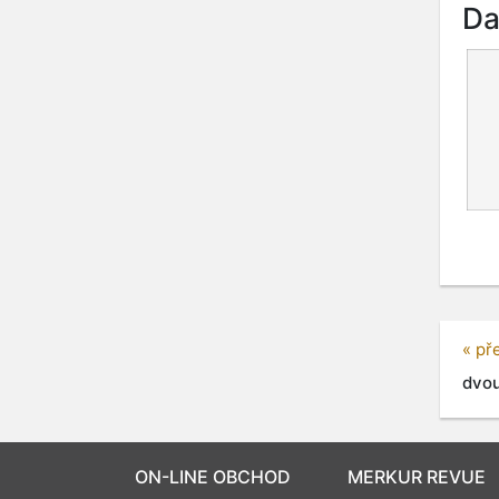
Da
« př
dvou
ON-LINE OBCHOD
MERKUR REVUE