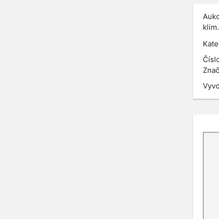
Aukc
klim
Kate
Čísl
Znač
Vyvo