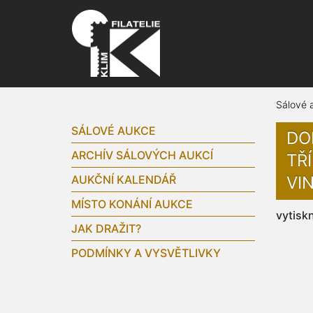
Sálové 
SÁLOVÉ AUKCE
DOP
ARCHÍV SÁLOVÝCH AUKCÍ
TŘÍ
AUKČNÍ KALENDÁŘ
VI
MÍSTO KONÁNÍ AUKCE
vytisk
JAK DRAŽIT?
PODMÍNKY A VYSVĚTLIVKY