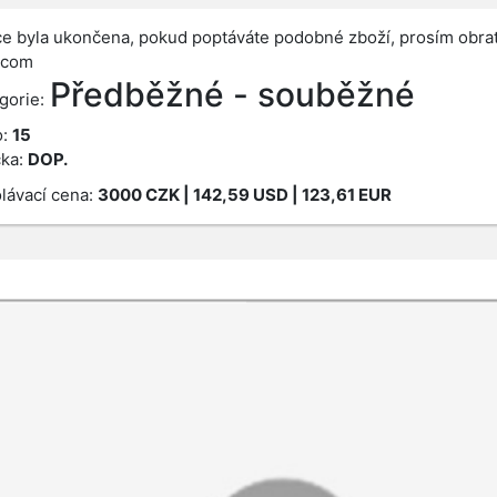
e byla ukončena, pokud poptáváte podobné zboží, prosím obrať
.com
Předběžné - souběžné
gorie:
o:
15
ka:
DOP.
lávací cena:
3000
CZK
| 142,59 USD | 123,61 EUR