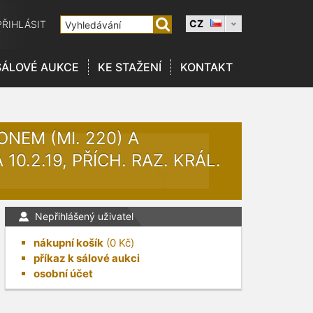
CZ
PŘIHLÁSIT
SÁLOVÉ AUKCE
KE STAŽENÍ
KONTAKT
ONEM (MI. 220) A
10.2.19, PŘÍCH. RAZ. KRÁL.
Nepřihlášený uživatel
nákupní košík
(
0
Kč)
příkaz k sálové aukci
osobní účet