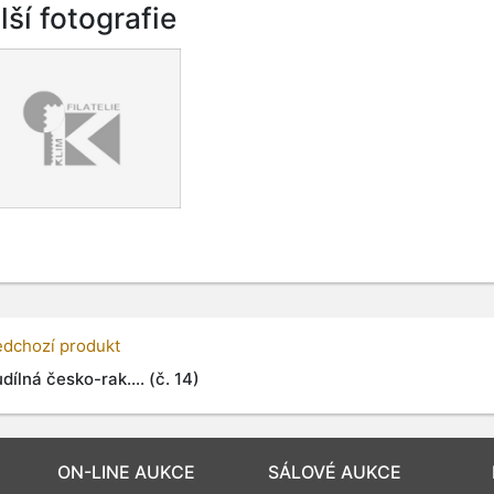
lší fotografie
edchozí produkt
dílná česko-rak.... (č. 14)
ON-LINE AUKCE
SÁLOVÉ AUKCE