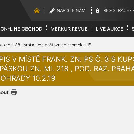
NAPIŠTE NÁM
REGISTRACE
/
ON-LINE OBCHOD
MERKUR REVUE
LIVE AUKCE
aukce
»
38. jarní aukce poštovních známek
»
15
IS V MÍSTĚ FRANK. ZN. PS Č. 3 S KUP
PÁSKOU ZN. MI. 218 , POD. RAZ. PRAHA 
NOHRADY 10.2.19
nout