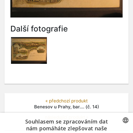
Další fotografie
« předchozí produkt
Benesov u Prahy, bar.... (č. 14)
následující produkt »
Souhlasem se zpracováním dat
Benesov, bar. pohl. Velke... (č. 16)
nám pomáháte zlepšovat naše