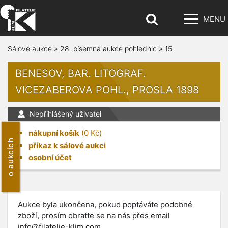
MENU
Sálové aukce
»
28. písemná aukce pohlednic
»
15
BENESOV, BAR. LITOGRAF.
VICEZABEROVA POHL., PROSLA 1898
Nepřihlášený uživatel
nákupní košík
(
0
Kč)
o aukcích
příkaz k sálové aukci
osobní účet
Aukce byla ukončena, pokud poptáváte podobné
zboží, prosím obraťte se na nás přes email
info@filatelie-klim.com