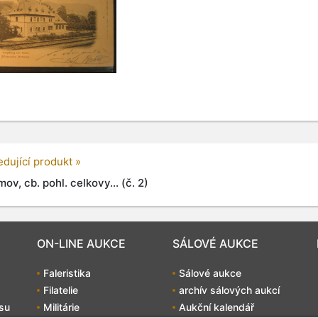
edující produkt »
ov, cb. pohl. celkovy... (č. 2)
ON-LINE AUKCE
SÁLOVÉ AUKCE
Faleristika
Sálové aukce
Filatelie
archív sálových aukcí
su
Militárie
Aukční kalendář