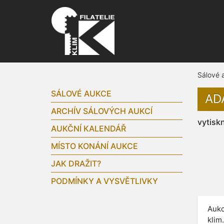
Sálové 
SÁLOVÉ AUKCE
AD
ARCHÍV SÁLOVÝCH AUKCÍ
vytisk
AUKČNÍ KALENDÁŘ
MÍSTO KONÁNÍ AUKCE
JAK DRAŽIT?
PODMÍNKY A VYSVĚTLIVKY
Aukc
klim