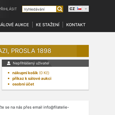
CZ
PŘIHLÁSIT
SÁLOVÉ AUKCE
KE STAŽENÍ
KONTAKT
ZI, PROSLA 1898
Nepřihlášený uživatel
nákupní košík
(
0
Kč)
příkaz k sálové aukci
osobní účet
te se na nás přes email
info@filatelie-