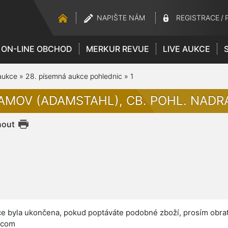
NAPIŠTE NÁM
REGISTRACE
/
ON-LINE OBCHOD
MERKUR REVUE
LIVE AUKCE
aukce
»
28. písemná aukce pohlednic
»
1
AMOV (ADAMSTAHL), CB. POHL. NADRA
nout
e byla ukončena, pokud poptáváte podobné zboží, prosím obrať
.com