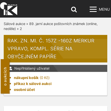
MENU
Sálové aukce
»
89. jarní aukce poštovních známek (online,
neděle)
»
2
RAK. ZN. MI. Č. 157Z -160Z MERKUR
VPRAVO, KOMPL. SÉRIE NA
OBYČEJNÉM PAPÍŘE
Nepřihlášený uživatel
o aukcích
nákupní košík
(
0
Kč)
příkaz k sálové aukci
osobní účet