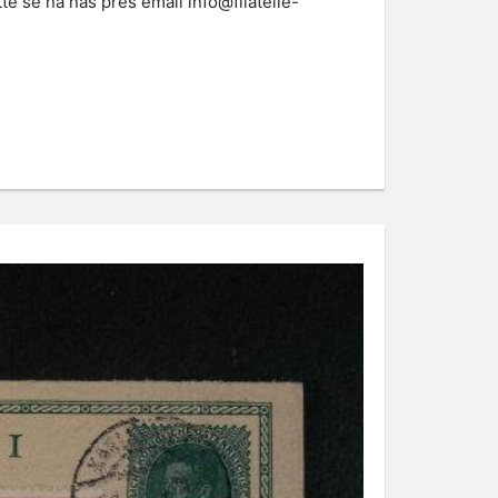
te se na nás přes email
info@filatelie-