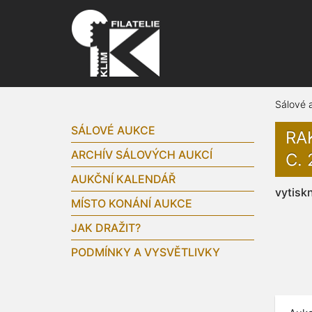
Sálové 
SÁLOVÉ AUKCE
RA
ARCHÍV SÁLOVÝCH AUKCÍ
C. 
AUKČNÍ KALENDÁŘ
vytisk
MÍSTO KONÁNÍ AUKCE
JAK DRAŽIT?
PODMÍNKY A VYSVĚTLIVKY