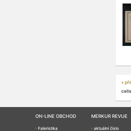
« př
celis
ON-LINE OBCHOD
MERKUR REVUE
Faleristika
aktuální číslo