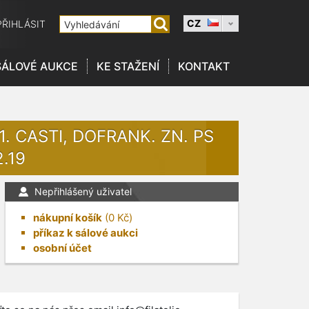
CZ
PŘIHLÁSIT
SÁLOVÉ AUKCE
KE STAŽENÍ
KONTAKT
1. CASTI, DOFRANK. ZN. PS
2.19
Nepřihlášený uživatel
nákupní košík
(
0
Kč)
příkaz k sálové aukci
osobní účet