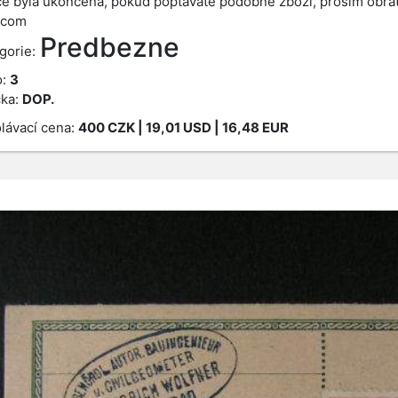
e byla ukončena, pokud poptáváte podobné zboží, prosím obrať
.com
Predbezne
gorie:
o:
3
ka:
DOP.
lávací cena:
400
CZK
| 19,01 USD | 16,48 EUR