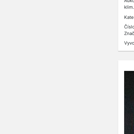
Aukc
klim
Kate
Čísl
Znač
Vyvo