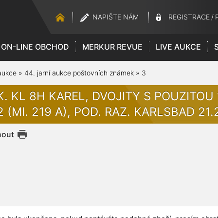
NAPIŠTE NÁM
REGISTRACE
/
ON-LINE OBCHOD
MERKUR REVUE
LIVE AUKCE
aukce
»
44. jarní aukce poštovních známek
»
3
K. KL 8H KAREL, DVOJITY S POUZITOU 
2 (MI. 219 A), POD. RAZ. KARLSBAD 21.
nout