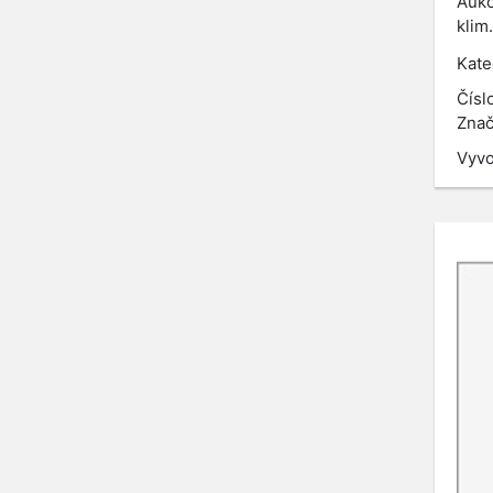
Aukc
klim
Kate
Čísl
Znač
Vyvo