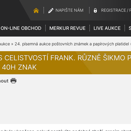
NAPIŠTE NÁM
REGISTRACE
/
ON-LINE OBCHOD
MERKUR REVUE
LIVE AUKCE
aukce
»
24. písemná aukce poštovních známek a papírových platidel
S CELISTVOSTÍ FRANK. RŮZNĚ ŠIKMO
6 40H ZNAK
nout