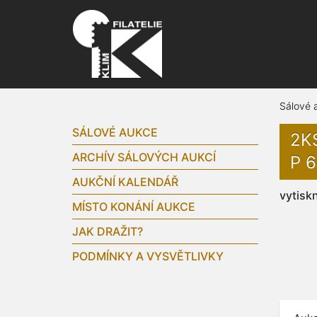
Sálové 
SÁLOVÉ AUKCE
2K
ARCHÍV SÁLOVÝCH AUKCÍ
P 
AUKČNÍ KALENDÁŘ
vytisk
MÍSTO KONÁNÍ AUKCE
JAK DRAŽIT?
PODMÍNKY A VYSVĚTLIVKY