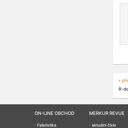
« př
R-dop
ON-LINE OBCHOD
MERKUR REVUE
Faleristika
aktuální číslo