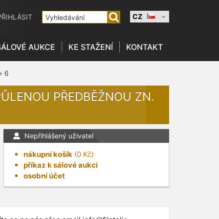
CZ
PŘIHLÁSIT
SÁLOVÉ AUKCE
KE STAŽENÍ
KONTAKT
»
6
 PŮLENOU PŘEDBĚŽNOU ZN.
Nepřihlášený uživatel
nákupní košík
(
0
Kč)
příkaz k sálové aukci
osobní účet