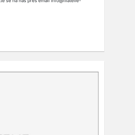
te se na nás přes email
info@filatelie-