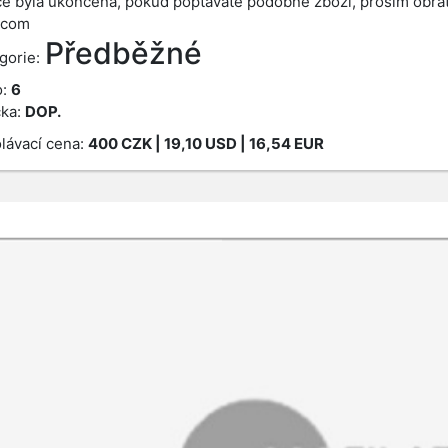
e byla ukončena, pokud poptáváte podobné zboží, prosím obrať
.com
Předběžné
gorie:
o:
6
ka:
DOP.
lávací cena:
400
CZK
| 19,10 USD | 16,54 EUR