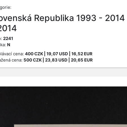
gorie:
ovenská Republika 1993 - 2014
2014
o:
2241
ka:
N
lávací cena:
400
CZK
| 19,07 USD | 16,52 EUR
žená cena:
500
CZK
| 23,83 USD | 20,65 EUR