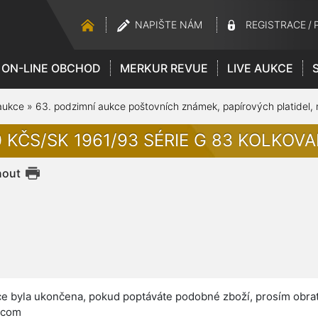
NAPIŠTE NÁM
REGISTRACE
/
ON-LINE OBCHOD
MERKUR REVUE
LIVE AUKCE
aukce
»
63. podzimní aukce poštovních známek, papírových platidel,
 KČS/SK 1961/93 SÉRIE G 83 KOLKOVANÁ
nout
e byla ukončena, pokud poptáváte podobné zboží, prosím obrať
.com