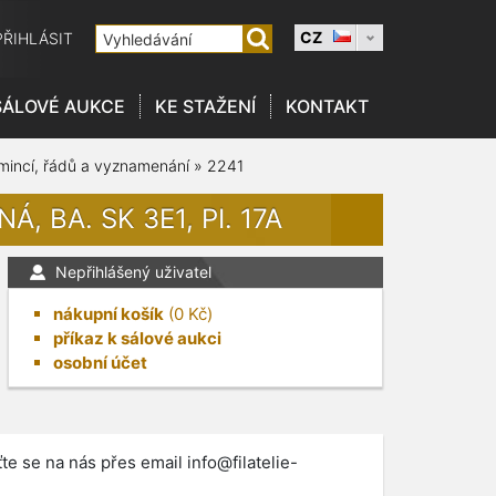
CZ
PŘIHLÁSIT
SÁLOVÉ AUKCE
KE STAŽENÍ
KONTAKT
 mincí, řádů a vyznamenání
»
2241
, BA. SK 3E1, PI. 17A
Nepřihlášený uživatel
nákupní košík
(
0
Kč)
příkaz k sálové aukci
osobní účet
te se na nás přes email
info@filatelie-