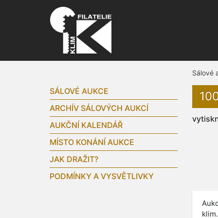
Sálové 
SÁLOVÉ AUKCE
100
ARCHÍV SÁLOVÝCH AUKCÍ
vytisk
AUKČNÍ KALENDÁŘ
MÍSTO KONÁNÍ AUKCE
JAK DRAŽIT?
PODMÍNKY A VYSVĚTLIVKY
Aukc
klim