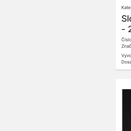
Kate
Sl
- 
Čísl
Znač
Vyvo
Dosa