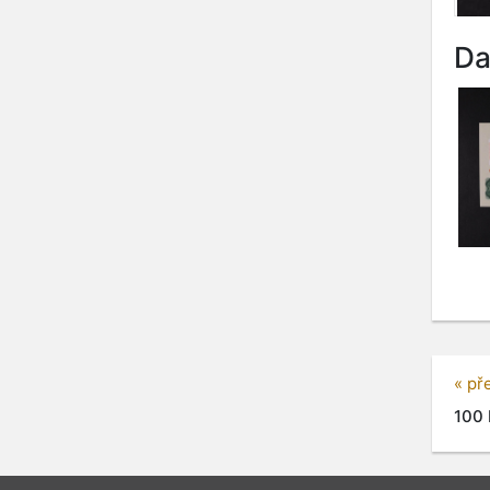
Da
« př
100 