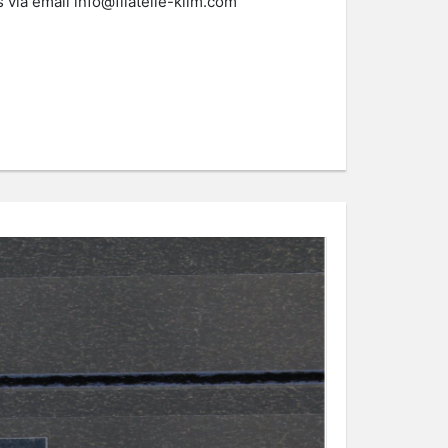
s via email
info@filatelie-klim.com