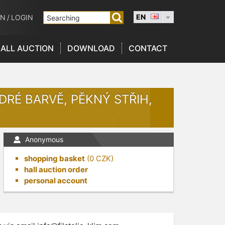
EN
ON
/
LOGIN
ALL AUCTION
DOWNLOAD
CONTACT
RÉ BARVĚ, PĚKNÝ STŘIH,
Anonymous
shopping basket
(
0
CZK)
hall auction order
personal account