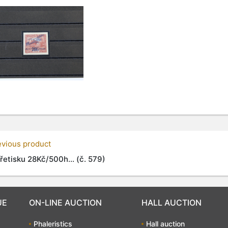
evious product
řetisku 28Kč/500h... (č. 579)
UE
ON-LINE AUCTION
HALL AUCTION
Phaleristics
Hall auction