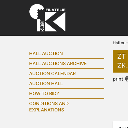
Hall auc
HALL AUCTION
ZT
HALL AUCTIONS ARCHIVE
ZK
AUCTION CALENDAR
print
AUCTION HALL
HOW TO BID?
CONDITIONS AND
EXPLANATIONS