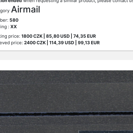
ion ended
when requesting a similar product, please contact u
Airmail
gory
ber:
580
ing :
XX
ting price:
1800
CZK
| 85,80 USD | 74,35 EUR
eved price:
2400
CZK
| 114,39 USD | 99,13 EUR