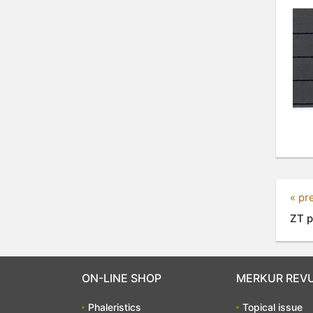
« pr
ZT p
ON-LINE SHOP
MERKUR REV
Phaleristics
Topical issue