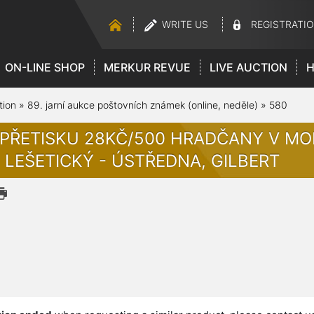
WRITE US
REGISTRATI
ON-LINE SHOP
MERKUR REVUE
LIVE AUCTION
H
tion
»
89. jarní aukce poštovních známek (online, neděle)
»
580
 PŘETISKU 28KČ/500 HRADČANY V MOD
. LEŠETICKÝ - ÚSTŘEDNA, GILBERT