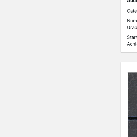
Auct
Cate
Num
Grad
Star
Achi