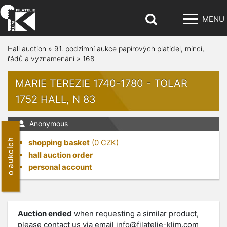
MENU
Hall auction
»
91. podzimní aukce papírových platidel, mincí,
řádů a vyznamenání
»
168
MARIE TEREZIE 1740-1780 - TOLAR
1752 HALL, N 83
Anonymous
o aukcích
shopping basket
(
0
CZK)
hall auction order
personal account
Auction ended
when requesting a similar product,
please contact us via email
info@filatelie-klim.com