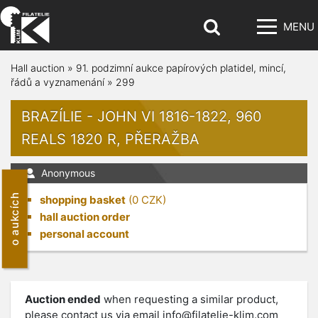
MENU
Hall auction
»
91. podzimní aukce papírových platidel, mincí,
řádů a vyznamenání
»
299
BRAZÍLIE - JOHN VI 1816-1822, 960
REALS 1820 R, PŘERAŽBA
Anonymous
o aukcích
shopping basket
(
0
CZK)
hall auction order
personal account
Auction ended
when requesting a similar product,
please contact us via email
info@filatelie-klim.com