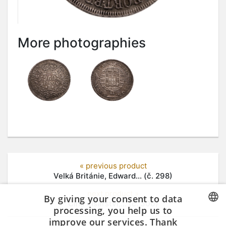
More photographies
« previous product
Velká Británie, Edward... (č. 298)
next product »
By giving your consent to data
Čína císařství,... (č. 300)
processing, you help us to
improve our services. Thank
CZECH