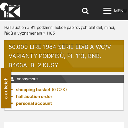
MENU
Hall auction
»
91. podzimní aukce papírových platidel, mincí,
řádů a vyznamenání
»
1185
50.000 LIRE 1984 SÉRIE ED/B A WC/V
VARIANTY PODPISŮ, PI. 113, BNB.
B463A, B, 2 KUSY
Anonymous
o aukcích
shopping basket
(
0
CZK)
hall auction order
personal account