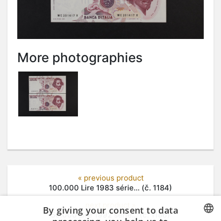
More photographies
« previous product
100.000 Lire 1983 série... (č. 1184)
next product »
By giving your consent to data
50.000 Lire 1992 série... (č. 1186)