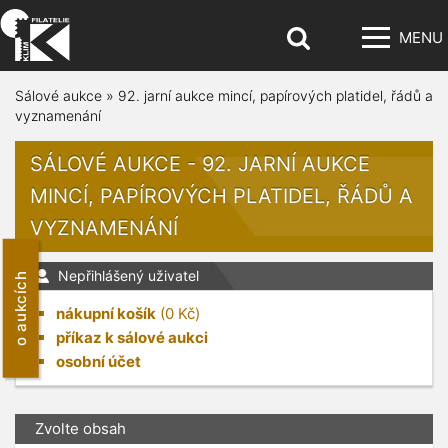
MENU
Sálové aukce
»
92. jarní aukce mincí, papírových platidel, řádů a
vyznamenání
SÁLOVÉ AUKCE - 92. JARNÍ AUKCE
MINCÍ, PAPÍROVÝCH PLATIDEL, ŘÁDŮ A
VYZNAMENÁNÍ
Nepřihlášený uživatel
o aukcích
nákupní košík
(
0
Kč)
příkaz k sálové aukci
osobní účet
Zvolte obsah