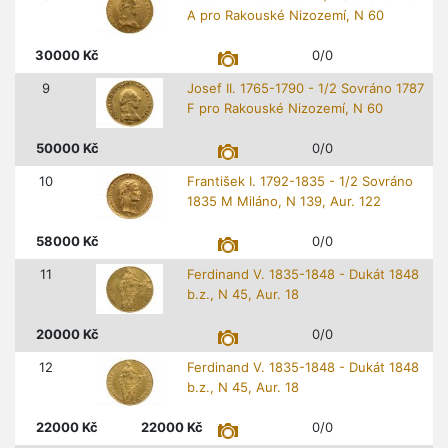
A pro Rakouské Nizozemí, N 60
30000
Kč
0/0
9
Josef II. 1765-1790 - 1/2 Sovráno 1787
F pro Rakouské Nizozemí, N 60
50000
Kč
0/0
10
František I. 1792-1835 - 1/2 Sovráno
1835 M Miláno, N 139, Aur. 122
58000
Kč
0/0
11
Ferdinand V. 1835-1848 - Dukát 1848
b.z., N 45, Aur. 18
20000
Kč
0/0
12
Ferdinand V. 1835-1848 - Dukát 1848
b.z., N 45, Aur. 18
22000
Kč
22000
Kč
0/0