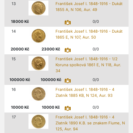
13
František Josef I. 1848-1916 - Dukát
1855 A, N 106, Aur. 49
18000
Kč
0/0
14
František Josef I. 1848-1916 - Dukát
1865 E, N 107, Aur. 50
20000
Kč
23000
Kč
0/0
15
František Josef I. 1848-1916 - 1/2
Koruna spolková 1861 E, N 118, Aur.
34
100000
Kč
100000
Kč
0/0
16
František Josef I. 1848-1916 - 4
Zlatník 1885 KB, N 124, Aur. 93
10000
Kč
10000
Kč
0/0
17
František Josef I. 1848-1916 - 4
Zlatník 1890 K.B. se znakem Fiume, N
125, Aur. 94