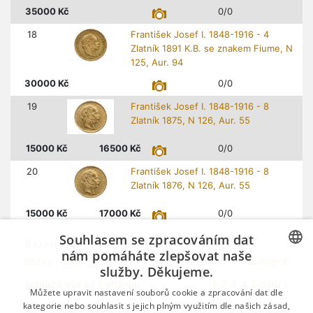
35000
Kč
0/0
18
František Josef I. 1848-1916 - 4
Zlatník 1891 K.B. se znakem Fiume, N
125, Aur. 94
30000
Kč
0/0
19
František Josef I. 1848-1916 - 8
Zlatník 1875, N 126, Aur. 55
15000
Kč
16500
Kč
0/0
20
František Josef I. 1848-1916 - 8
Zlatník 1876, N 126, Aur. 55
15000
Kč
17000
Kč
0/0
Souhlasem se zpracováním dat
Řazení dle
Typ řazení
nám pomáháte zlepšovat naše
názvu
|
ceny
| čísla
vzestupně |
sestupně
služby. Děkujeme.
CZECH
1
zobrazit vše na 1 stránku
2
3
4
5
další »
Můžete upravit nastavení souborů cookie a zpracování dat dle
GERMAN
kategorie nebo souhlasit s jejich plným využitím dle našich zásad,