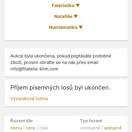
Faleristika
Notafilie
Numismatika
Aukce byla ukončena, pokud poptáváte podobné
zboží, prosím obraťte se na nás přes email
info@filatelie-klim.com
Příjem písemných losů byl ukončen.
Výsledková listina
Řazení dle
Typ řazení
názvu
|
ceny
| čísla
vzestupně |
sestupně