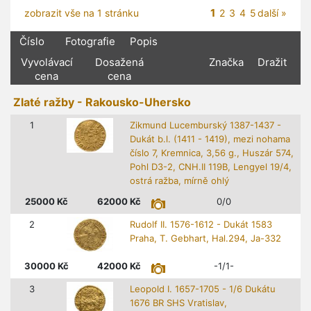
1
zobrazit vše na 1 stránku
2
3
4
5
další »
Číslo
Fotografie
Popis
Vyvolávací
Dosažená
Značka
Dražit
cena
cena
Zlaté ražby - Rakousko-Uhersko
1
Zikmund Lucemburský 1387-1437 -
Dukát b.l. (1411 - 1419), mezi nohama
číslo 7, Kremnica, 3,56 g., Huszár 574,
Pohl D3-2, CNH.II 119B, Lengyel 19/4,
ostrá ražba, mírně ohlý
25000
Kč
62000
Kč
0/0
2
Rudolf II. 1576-1612 - Dukát 1583
Praha, T. Gebhart, Hal.294, Ja-332
30000
Kč
42000
Kč
-1/1-
3
Leopold I. 1657-1705 - 1/6 Dukátu
1676 BR SHS Vratislav,