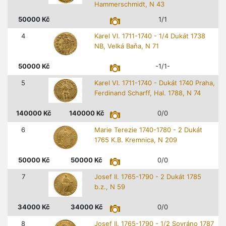
Hammerschmidt, N 43
50000
Kč
1/1
4
Karel VI. 1711-1740 - 1/4 Dukát 1738
NB, Velká Baňa, N 71
50000
Kč
-1/1-
5
Karel VI. 1711-1740 - Dukát 1740 Praha,
Ferdinand Scharff, Hal. 1788, N 74
140000
Kč
140000
Kč
0/0
6
Marie Terezie 1740-1780 - 2 Dukát
1765 K.B. Kremnica, N 209
50000
Kč
50000
Kč
0/0
7
Josef II. 1765-1790 - 2 Dukát 1785
b.z., N 59
34000
Kč
34000
Kč
0/0
8
Josef II. 1765-1790 - 1/2 Sovráno 1787